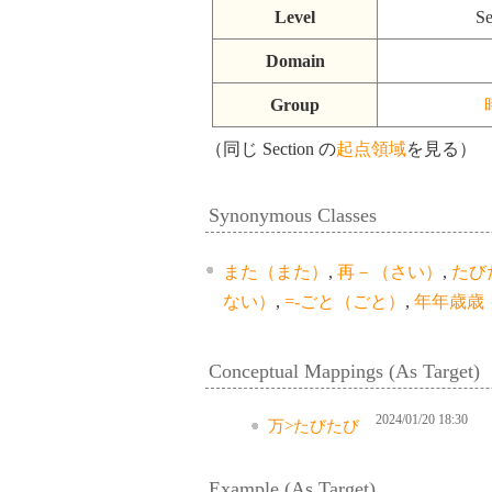
Level
Se
Domain
Group
（同じ Section の
起点領域
を見る）
Synonymous Classes
また（また）
,
再－（さい）
,
たび
ない）
,
=-ごと（ごと）
,
年年歳歳
Conceptual Mappings (As Target)
2024/01/20 18:30
万>たびたび
Example (As Target)