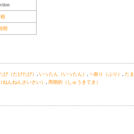
ction
相
時間
たび（たびたび）
,
いったん（いったん）
,
=-振り（ぶり）
,
た
（ねんねんさいさい）
,
周期的（しゅうきてき）