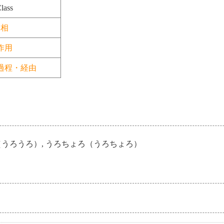
lass
相
作用
過程・経由
（うろうろ）, うろちょろ（うろちょろ）