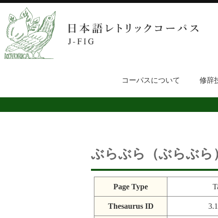
コーパスについて
修辞
ぶらぶら（ぶらぶら
Page Type
T
Thesaurus ID
3.