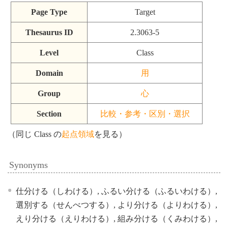
Page Type
Target
Thesaurus ID
2.3063-5
Level
Class
Domain
用
Group
心
Section
比較・参考・区別・選択
（同じ Class の
起点領域
を見る）
Synonyms
仕分ける（しわける）, ふるい分ける（ふるいわける）,
選別する（せんべつする）, より分ける（よりわける）,
えり分ける（えりわける）, 組み分ける（くみわける）,