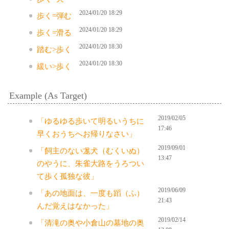
2024/01/20 18:29
歩く=弾む
2024/01/20 18:29
歩く=滑る
2024/01/20 18:30
踏む>歩く
2024/01/20 18:30
緩い>歩く
Example (As Target)
2019/02/05
「ゆるゆる歩いて明るいうちに
17:46
早くおうちへお帰りなさい」
2019/09/01
「飼主のない尨犬（むくいぬ）
13:47
のやうに、朱雀大路をうろつい
て歩く孤独な彼」
2019/06/09
「あの地面は、一度も蹈（ふ）
21:43
んだ覚えはなかった」
2019/02/14
「清滝の奥や小倉山の墓地の奥