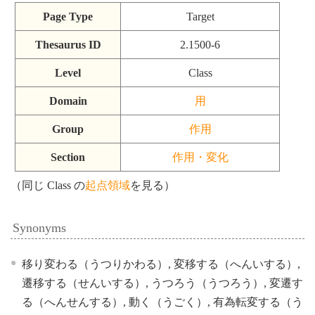
Page Type
Target
Thesaurus ID
2.1500-6
Level
Class
Domain
用
Group
作用
Section
作用・変化
（同じ Class の
起点領域
を見る）
Synonyms
移り変わる（うつりかわる）, 変移する（へんいする）,
遷移する（せんいする）, うつろう（うつろう）, 変遷す
る（へんせんする）, 動く（うごく）, 有為転変する（う