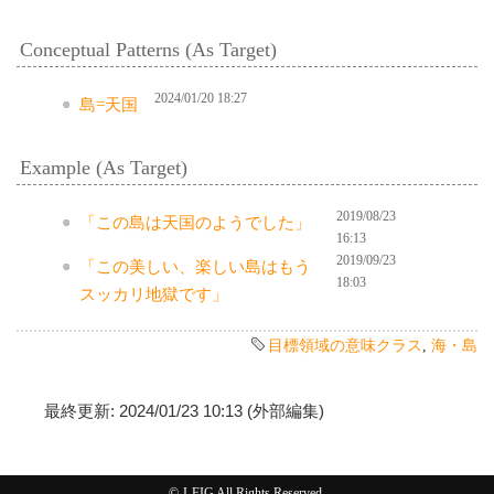
Conceptual Patterns (As Target)
2024/01/20 18:27
島=天国
Example (As Target)
2019/08/23
「この島は天国のようでした」
16:13
2019/09/23
「この美しい、楽しい島はもう
18:03
スッカリ地獄です」
目標領域の意味クラス
,
海・島
最終更新: 2024/01/23 10:13 (外部編集)
© J-FIG All Rights Reserved.