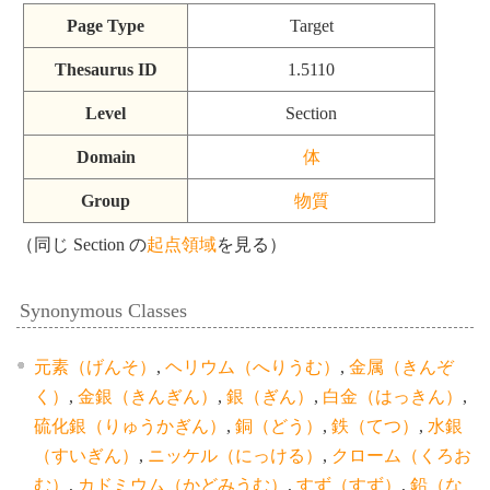
Page Type
Target
Thesaurus ID
1.5110
Level
Section
Domain
体
Group
物質
（同じ Section の
起点領域
を見る）
Synonymous Classes
元素（げんそ）
,
ヘリウム（へりうむ）
,
金属（きんぞ
く）
,
金銀（きんぎん）
,
銀（ぎん）
,
白金（はっきん）
,
硫化銀（りゅうかぎん）
,
銅（どう）
,
鉄（てつ）
,
水銀
（すいぎん）
,
ニッケル（にっける）
,
クローム（くろお
む）
,
カドミウム（かどみうむ）
,
すず（すず）
,
鉛（な