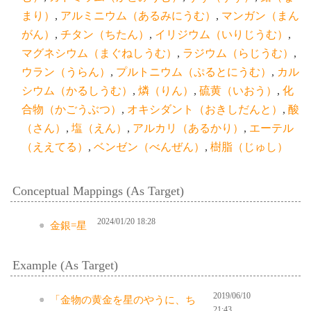
まり）
,
アルミニウム（あるみにうむ）
,
マンガン（まん
がん）
,
チタン（ちたん）
,
イリジウム（いりじうむ）
,
マグネシウム（まぐねしうむ）
,
ラジウム（らじうむ）
,
ウラン（うらん）
,
プルトニウム（ぷるとにうむ）
,
カル
シウム（かるしうむ）
,
燐（りん）
,
硫黄（いおう）
,
化
合物（かごうぶつ）
,
オキシダント（おきしだんと）
,
酸
（さん）
,
塩（えん）
,
アルカリ（あるかり）
,
エーテル
（ええてる）
,
ベンゼン（べんぜん）
,
樹脂（じゅし）
Conceptual Mappings (As Target)
2024/01/20 18:28
金銀=星
Example (As Target)
2019/06/10
「金物の黄金を星のやうに、ち
21:43