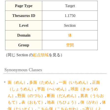
Page Type
Target
Thesaurus ID
1.1750
Level
Section
Domain
体
Group
空間
（同じ Section の
起点領域
を見る）
Synonymous Classes
面（めん）
,
多面（ためん）
,
一面（いちめん）
,
正面
（しょうめん）
,
平面（へいめん）
,
球面（きゅうめ
ん）
,
野面（のづら）
,
断面（だんめん）
,
裏表（うらお
もて）
,
表（おもて）
,
地表（ちひょう）
,
側（がわ）
,
体
側（たいそく）
,
こちら側（こちらがわ）
,
=-寄り（よ