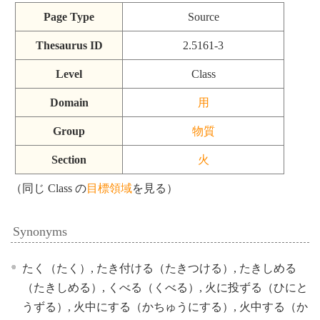
Page Type
Source
Thesaurus ID
2.5161-3
Level
Class
Domain
用
Group
物質
Section
火
（同じ Class の
目標領域
を見る）
Synonyms
たく（たく）, たき付ける（たきつける）, たきしめる
（たきしめる）, くべる（くべる）, 火に投ずる（ひにと
うずる）, 火中にする（かちゅうにする）, 火中する（か