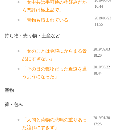
2019/03/04
「女中共は半可通の粋好みだか
10:44
ら悪評は極上品で」
2019/03/23
「青物も積まれている」
11:55
持ち物・売り物・土産など
2019/09/03
「女のことは金談にからまる景
18:20
品にすぎない」
2019/03/22
「その日の獲物だった近道を通
18:44
うようになった」
産物
荷・包み
2019/01/30
「人間と荷物の悲鳴の重りあっ
17:25
た流れにすぎず」