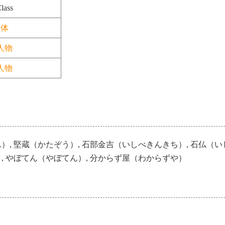
lass
体
人物
人物
）, 堅蔵（かたぞう）, 石部金吉（いしべきんきち）, 石仏（い
, やぼてん（やぼてん）, 分からず屋（わからずや）