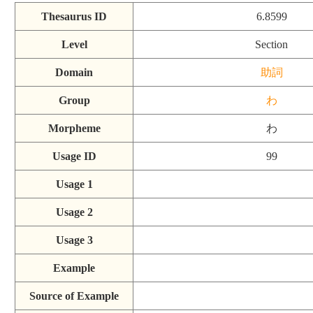
Thesaurus ID
6.8599
Level
Section
Domain
助詞
Group
わ
Morpheme
わ
Usage ID
99
Usage 1
Usage 2
Usage 3
Example
Source of Example