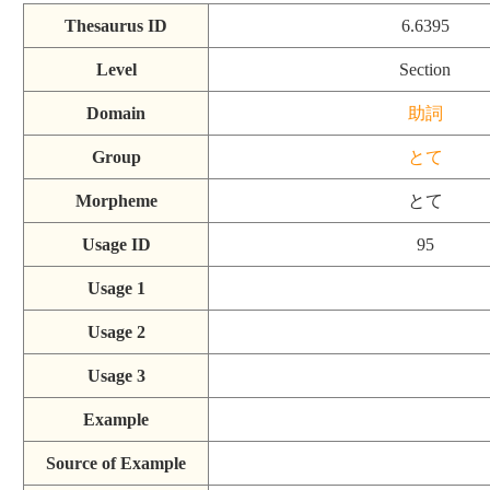
Thesaurus ID
6.6395
Level
Section
Domain
助詞
Group
とて
Morpheme
とて
Usage ID
95
Usage 1
Usage 2
Usage 3
Example
Source of Example