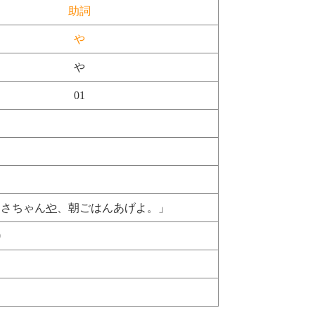
助詞
や
や
01
。
うさちゃん
や
、朝ごはんあげよ。」
0