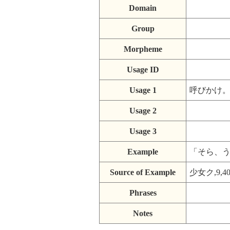
Domain
Group
Morpheme
Usage ID
Usage 1
呼びかけ
Usage 2
Usage 3
Example
「そら、
Source of Example
少女ク,9,4
Phrases
Notes