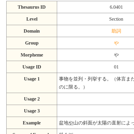
Thesaurus ID
6.0401
Level
Section
Domain
助詞
Group
や
Morpheme
や
Usage ID
01
Usage 1
事物を並列・列挙する。（体言ま
のに限る。）
Usage 2
Usage 3
Example
盆地
や
山の斜面が太陽の直射によ