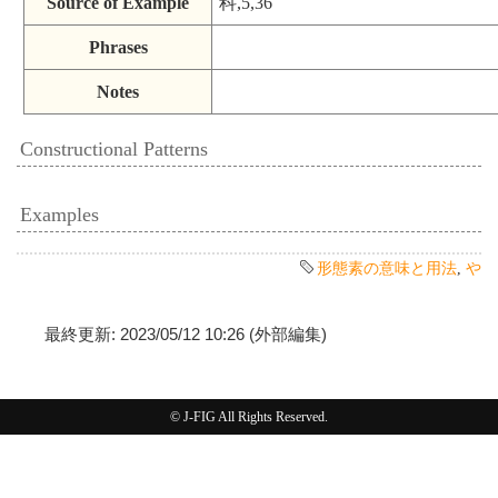
Source of Example
科,5,36
Phrases
Notes
Constructional Patterns
Examples
形態素の意味と用法
,
や
最終更新: 2023/05/12 10:26 (外部編集)
© J-FIG All Rights Reserved.