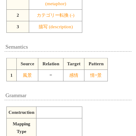
(metaphor)
2
カテゴリー転換 (-)
3
描写 (description)
Semantics
Source
Relation
Target
Pattern
1
風景
=
感情
情=景
Grammar
Construction
Mapping
Type