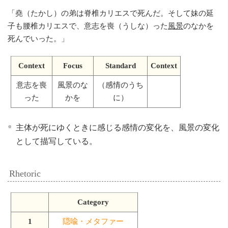
「
堯（たかし）の弟は脊椎カリエスで死んだ。そして妹の延
子も腰椎カリエスで、意志を喪（うしな）った
風景
のなかを
死んでいった。
」
Context
Focus
Standard
Context
意志を喪
風景のな
（感情のうち
った
かを
に）
主体が死にゆくときに感じる感情の変化を、風景の変化
として描写している。
Rhetoric
Category
1
隠喩・メタファー