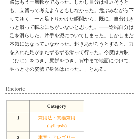
路はもう一層軟かであった。しかし自分は引返そうと
も、立留って考えようともしなかった。危ぶみながら下
りてゆく。一と足下りかけた瞬間から、既に、自分はき
っと滑って転ぶにちがいないと思った。――途端自分は
足を滑らした。片手を泥についてしまった。しかしまだ
本気にはなっていなかった。起きあがろうとすると、力
を入れた足がまたずるずる滑って行った。今度は片肱
（ひじ）をつき、尻餅をつき、背中まで地面につけて、
やっとその姿勢で身体は止った。」とある。
Rhetoric
Category
1
兼用法・異義兼用
(syllepsis)
2
寓意・アレゴリー