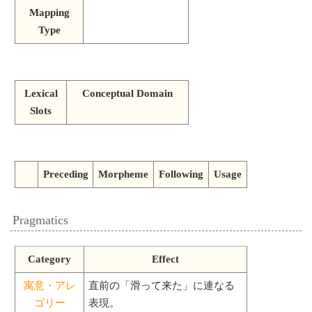
Mapping
Type
Lexical
Conceptual Domain
Slots
Preceding
Morpheme
Following
Usage
Pragmatics
Category
Effect
寓意・アレ
直前の「滑って来た」に連なる
ゴリー
表現。