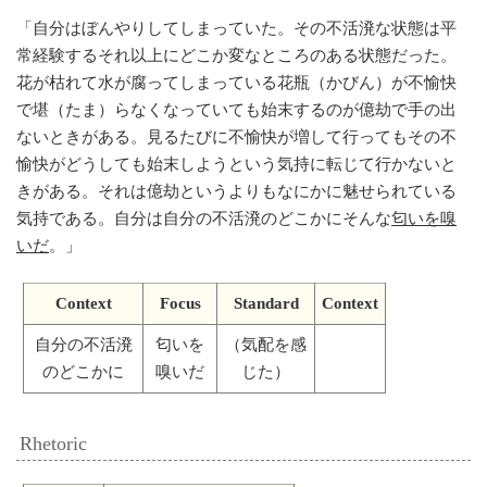
「
自分はぼんやりしてしまっていた。その不活溌な状態は平
常経験するそれ以上にどこか変なところのある状態だった。
花が枯れて水が腐ってしまっている花瓶（かびん）が不愉快
で堪（たま）らなくなっていても始末するのが億劫で手の出
ないときがある。見るたびに不愉快が増して行ってもその不
愉快がどうしても始末しようという気持に転じて行かないと
きがある。それは億劫というよりもなにかに魅せられている
気持である。自分は自分の不活溌のどこかにそんな
匂いを嗅
いだ
。
」
Context
Focus
Standard
Context
自分の不活溌
匂いを
（気配を感
のどこかに
嗅いだ
じた）
Rhetoric