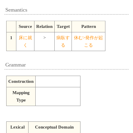
Semantics
Source
Relation
Target
Pattern
1
床に就
>
病臥す
休む>発作が起
く
る
こる
Grammar
Construction
Mapping
Type
Lexical
Conceptual Domain