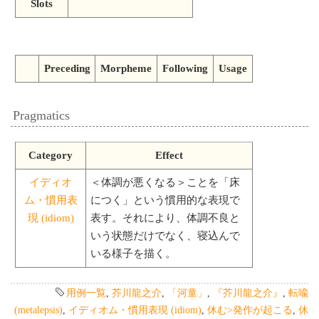
Slots
Preceding
Morpheme
Following
Usage
Pragmatics
Category
Effect
イディオ
＜体調が悪くなる＞ことを「床
ム・慣用表
につく」という慣用的な表現で
現 (idiom)
表す。それにより、体調不良と
いう状態だけでなく、寝込んで
いる様子を描く。
用例一覧
,
芥川龍之介
,
「河童」
,
『芥川龍之介』
,
転喩
(metalepsis)
,
イディオム・慣用表現 (idiom)
,
休む>発作が起こる
,
休