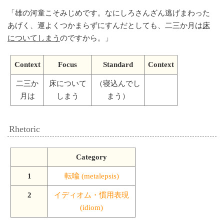
「
雄の河童こそみじめです。なにしろさんざん逃げまわった
あげく、運よくつかまらずにすんだとしても、二三か月は
床
についてしまう
のですから。
」
Context
Focus
Standard
Context
二三か
床について
（寝込んでし
月は
しまう
まう）
Rhetoric
Category
1
転喩 (metalepsis)
2
イディオム・慣用表現
(idiom)