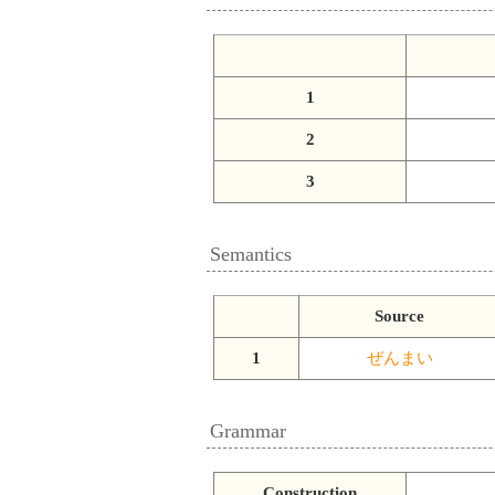
1
2
3
Semantics
Source
1
ぜんまい
Grammar
Construction