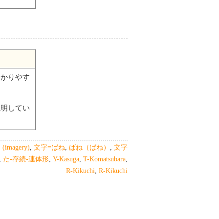
分かりやす
説明してい
agery)
,
文字=ばね
,
ばね（ばね）
,
文字
,
た-存続-連体形
,
Y-Kasuga
,
T-Komatsubara
,
R-Kikuchi
,
R-Kikuchi