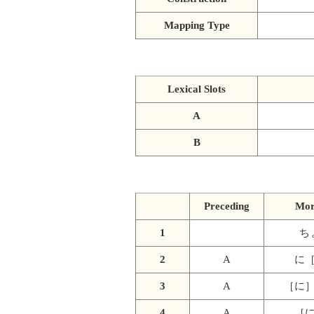
Mapping Type
Lexical Slots
A
B
Preceding
Mor
1
ち
2
A
に
3
A
［に
4
A
［