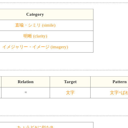
Category
直喩・シミリ (simile)
明晰 (clarity)
イメジャリー・イメージ (imagery)
Relation
Target
Pattern
=
文字
文字=ば
ちょうどAに似たB