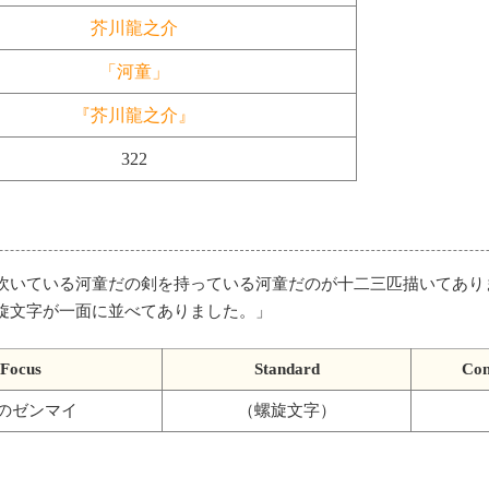
芥川龍之介
「河童」
『芥川龍之介』
322
吹いている河童だの剣を持っている河童だのが十二三匹描いてあり
旋文字が一面に並べてありました。
」
Focus
Standard
Con
のゼンマイ
（螺旋文字）