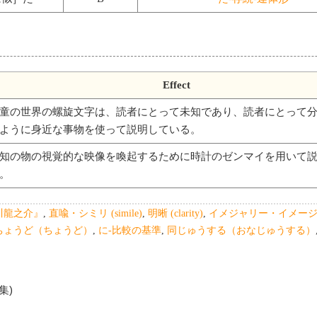
Effect
童の世界の螺旋文字は、読者にとって未知であり、読者にとって
ように身近な事物を使って説明している。
知の物の視覚的な映像を喚起するために時計のゼンマイを用いて
。
川龍之介』
,
直喩・シミリ (simile)
,
明晰 (clarity)
,
イメジャリー・イメージ (im
ちょうど（ちょうど）
,
に-比較の基準
,
同じゅうする（おなじゅうする）
編集)