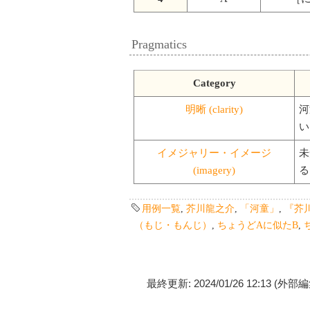
Pragmatics
Category
明晰 (clarity)
河
い
イメジャリー・イメージ
未
(imagery)
る
用例一覧
,
芥川龍之介
,
「河童」
,
『芥
（もじ・もんじ）
,
ちょうどAに似たB
,
最終更新: 2024/01/26 12:13 (外部