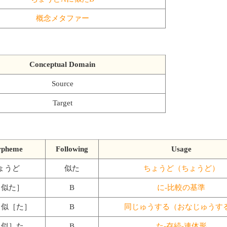
概念メタファー
Conceptual Domain
Source
Target
pheme
Following
Usage
ょうど
似た
ちょうど（ちょうど）
［似た］
B
に-比較の基準
］似［た］
B
同じゅうする（おなじゅうす
に似］た
B
た-存続-連体形