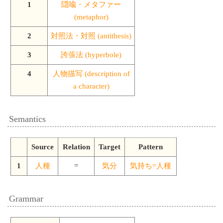
1
隠喩・メタファー
(metaphor)
2
対照法・対照 (antithesis)
3
誇張法 (hyperbole)
4
人物描写 (description of
a character)
Semantics
Source
Relation
Target
Pattern
1
人種
=
気分
気持ち=人種
Grammar