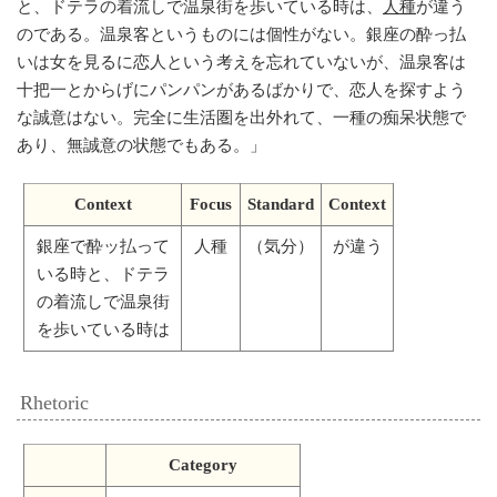
と、ドテラの着流しで温泉街を歩いている時は、
人種
が違う
のである。温泉客というものには個性がない。銀座の酔っ払
いは女を見るに恋人という考えを忘れていないが、温泉客は
十把一とからげにパンパンがあるばかりで、恋人を探すよう
な誠意はない。完全に生活圏を出外れて、一種の痴呆状態で
あり、無誠意の状態でもある。
」
Context
Focus
Standard
Context
銀座で酔ッ払って
人種
（気分）
が違う
いる時と、ドテラ
の着流しで温泉街
を歩いている時は
Rhetoric
Category