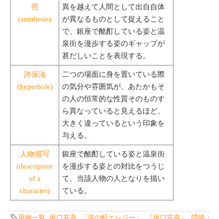
照
異を越えて人間として出自自体
(antithesis)
が異なるものとして捉えること
で、銀座で酩酊している姿と温
泉街を漫歩する姿のギャップが
甚だしいことを表現する。
誇張法
二つの場面に身を置いている際
(hyperbole)
の気分や雰囲気が、あたかもそ
の人の恒常的な性質そのものす
ら異なっていると見えるほど、
大きく違っているという印象を
与える。
人物描写
銀座で酩酊している姿と温泉街
(description
を漫歩する姿との対比をつうじ
of a
て、当該人物の人となりを描い
character)
ている。
用例一覧
,
坂口安吾
,
「湯の町エレジー」
,
『坂口安吾』
,
隠喩・