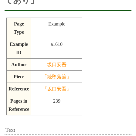
であり」
Page
Example
Type
Example
a1610
ID
Author
坂口安吾
Piece
「続堕落論」
Reference
『坂口安吾』
Pages in
239
Reference
Text