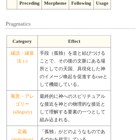
Preceding
Morpheme
Following
Usage
Pragmatics
Category
Effect
縁語・縁装
手段（孤独）を道と結びつける
法 (-)
ことで、その後の文脈にある場
所としての天国、具現化した神
のイメージ喚起を促進するcueと
して機能している。
寓意・アレ
最終的に神へのスピリチュアル
ゴリー
な接近を神との物理的な接近と
(allegory)
して理解する要素の一つとして
組み込まれる。
定義
「孤独」がどのようなものであ
(definition)
るのかを規定している。