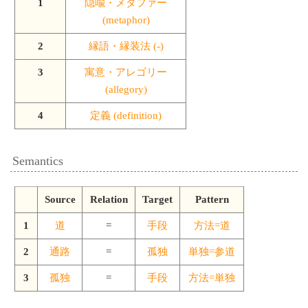
1
隠喩・メタファー
(metaphor)
2
縁語・縁装法 (-)
3
寓意・アレゴリー
(allegory)
4
定義 (definition)
Semantics
Source
Relation
Target
Pattern
1
道
=
手段
方法=道
2
通路
=
孤独
単独=参道
3
孤独
=
手段
方法=単独