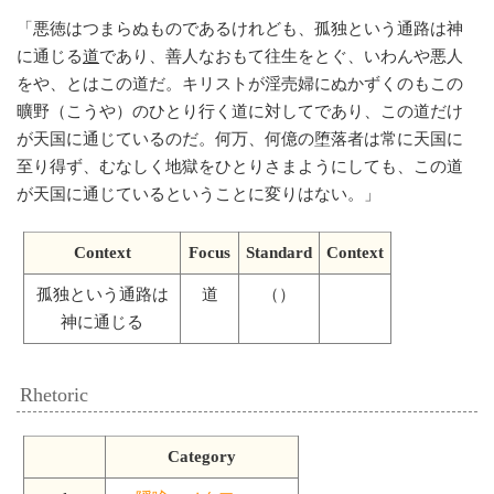
「
悪徳はつまらぬものであるけれども、孤独という通路は神
に通じる
道
であり、善人なおもて往生をとぐ、いわんや悪人
をや、とはこの道だ。キリストが淫売婦にぬかずくのもこの
曠野（こうや）のひとり行く道に対してであり、この道だけ
が天国に通じているのだ。何万、何億の堕落者は常に天国に
至り得ず、むなしく地獄をひとりさまようにしても、この道
が天国に通じているということに変りはない。
」
Context
Focus
Standard
Context
孤独という通路は
道
（）
神に通じる
Rhetoric
Category