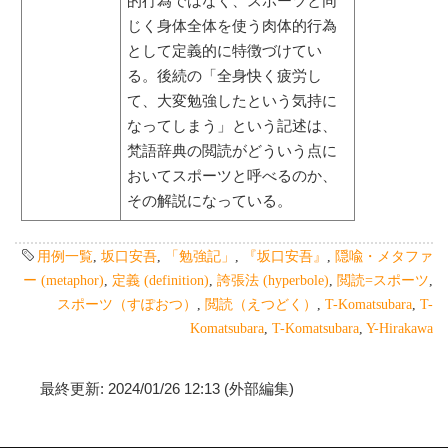
的行為ではなく、スポーツと同
じく身体全体を使う肉体的行為
として定義的に特徴づけてい
る。後続の「全身快く疲労し
て、大変勉強したという気持に
なってしまう」という記述は、
梵語辞典の閲読がどういう点に
おいてスポーツと呼べるのか、
その解説になっている。
用例一覧
,
坂口安吾
,
「勉強記」
,
『坂口安吾』
,
隠喩・メタファ
ー (metaphor)
,
定義 (definition)
,
誇張法 (hyperbole)
,
閲読=スポーツ
,
スポーツ（すぽおつ）
,
閲読（えつどく）
,
T-Komatsubara
,
T-
Komatsubara
,
T-Komatsubara
,
Y-Hirakawa
最終更新: 2024/01/26 12:13 (外部編集)