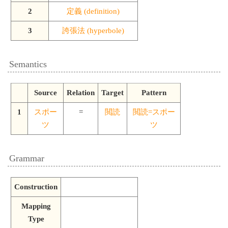
2
定義 (definition)
3
誇張法 (hyperbole)
Semantics
Source
Relation
Target
Pattern
1
スポー
=
閲読
閲読=スポー
ツ
ツ
Grammar
Construction
Mapping
Type