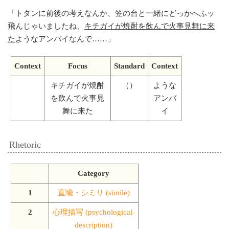
「
トタンに前後の考えなんか、笠の台と一緒にどっかへふッ
飛んじゃいましたね、
キチガイが焼酎を飲んで火事見舞に来
た
ようなアンバイなんで……
」
Context
Focus
Standard
Context
キチガイが焼酎
（）
ような
を飲んで火事見
アンバ
舞に来た
イ
Rhetoric
Category
1
直喩・シミリ (simile)
2
心理描写 (psychological-
description)