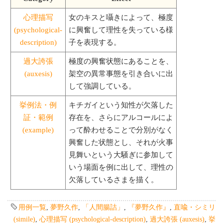
心理描写
女のキスと囁きによって、極度
(psychological-
に興奮して理性を失っている様
description)
子を表現する。
過大誇張
極度の興奮状態にあることを、
(auxesis)
架空の異常事態を引き合いに出
して強調している。
挙例法・例
キチガイという知性が欠落した
証・範例
存在を、さらにアルコールによ
(example)
って酔わせることで分別がなく
興奮した状態とし、それが火事
見舞いという大騒ぎに参加して
いう場面を例に出して、理性の
欠落しているさまを描く。
用例一覧
,
夢野久作
,
「人間腸詰」
,
『夢野久作』
,
直喩・シミリ
(simile)
,
心理描写 (psychological-description)
,
過大誇張 (auxesis)
,
挙