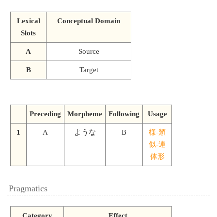
Lexical
Conceptual Domain
Slots
A
Source
B
Target
Preceding
Morpheme
Following
Usage
1
A
ような
B
様-類
似-連
体形
Pragmatics
Category
Effect