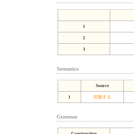
1
2
3
Semantics
Source
1
切腹する
Grammar
Construction