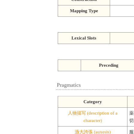
Mapping Type
Lexical Slots
Preceding
Pragmatics
Category
人物描写 (description of a
薬
character)
切
過大誇張 (auxesis)
服