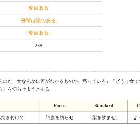
夏目漱石
「吾輩は猫である」
『夏目漱石』
238
んのだ、女なんかに何がわかるものか、黙っていろ』『どうせ女で
ら）を切らせ
ようとする。
」
Focus
Standard
C
へ突き付けて
詰腹を切らせ
（薬を飲ませ）
よ