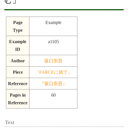
む」
Page
Example
Type
Example
a1105
ID
Author
坂口安吾
Piece
「FARCEに就て」
Reference
『坂口安吾』
Pages in
60
Reference
Text