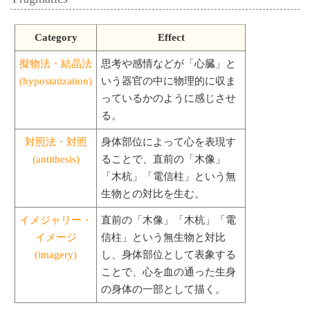
Category
Effect
擬物法・結晶法
思考や感情などが「心臓」と
(hypostatization)
いう器官の中に物理的に収ま
っているかのように感じさせ
る。
対照法・対照
身体部位によって心を表現す
(antithesis)
ることで、直前の「木像」
「木杭」「電信柱」という無
生物との対比を生む。
イメジャリー・
直前の「木像」「木杭」「電
イメージ
信柱」という無生物と対比
(imagery)
し、身体部位として表象する
ことで、心を血の通った生身
の身体の一部として描く。