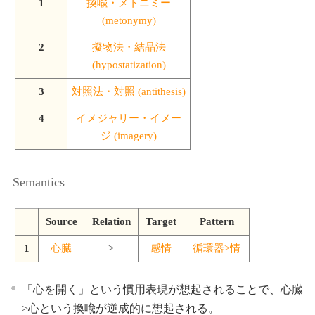
1
換喩・メトニミー
(metonymy)
2
擬物法・結晶法
(hypostatization)
3
対照法・対照 (antithesis)
4
イメジャリー・イメー
ジ (imagery)
Semantics
Source
Relation
Target
Pattern
1
心臓
>
感情
循環器>情
「心を開く」という慣用表現が想起されることで、心臓
>心という換喩が逆成的に想起される。