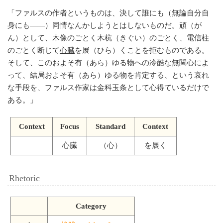
「
ファルスの作者というものは、決して誰にも（無論自分自
身にも——）同情なんかしようとはしないものだ。頑（が
ん）として、木像のごとく木杭（きぐい）のごとく、電信柱
のごとく断じて
心臓
を展（ひら）くことを拒むものである。
そして、このおよそ有（あら）ゆる物への冷酷な無関心によ
って、結局およそ有（あら）ゆる物を肯定する、という哀れ
な手段を、ファルス作家は金科玉条として心得ているだけで
ある。
」
Context
Focus
Standard
Context
心臓
（心）
を展く
Rhetoric
Category