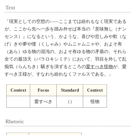
Text
「
現実としての空想の——ここまでは紛れもなく現実である
が、ここから先へ一歩を踏み外せば本当の『意味無し（ナン
センス）』になるという、かような、喜びや悲しみや歎（な
げ）きや夢や嚔（くしゃみ）やムニャムニャや、およそ有
（あら）ゆる物の混沌の、およそ有ゆる物の矛盾の、それら
全ての最頂天（パラロキシミテ）において、羽目を外して乱
痴気（らんちき）騒ぎを演ずるところの
愛すべき怪物
が、愛
すべき王様が、すなわち紛れなくファルスである。
」
Context
Focus
Standard
Context
愛すべき
（）
怪物
Rhetoric