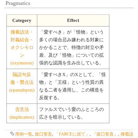
Pragmatics
Category
Effect
撞着語法・
「愛すべき」が「怪物」という
対義結合・
多くの場合忌み嫌われる対象に
オクシモロ
かかることで、特徴の対立や矛
ン
盾、及び「怪物」についての拡
(oxymoron)
張的な認識を生み出している。
隔語句反
「愛すべきX」のXとして、「怪
復・畳点法
物」と「王様」という性質の異
(epanalepsis)
なる二者を適用し、この構造を
反復する。
含意法
ファルスでいう愛のふところの
(implication)
広さを暗示している。
用例一覧
,
坂口安吾
,
「FARCEに就て」
,
『坂口安吾』
,
撞着語