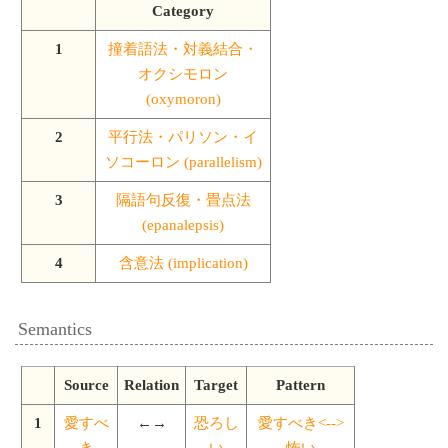
Category
1
撞着語法・対義結合・
オクシモロン
(oxymoron)
2
平行法・パリソン・イ
ソコーロン (parallelism)
3
隔語句反復・畳点法
(epanalepsis)
4
含意法 (implication)
Semantics
Source
Relation
Target
Pattern
1
愛すべ
←→
恐ろし
愛すべき<-->
き
い
怖い