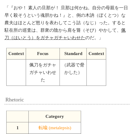
「
『おや！ 素人の旦那が！ 旦那は何かね。自分の母親を一日
早く殺そうという魂胆かね！』と、例の木訥（ぼくとつ）な
農夫はほとんど怒りを表わしてこう詰（なじ）った。すると
駐在所の巡査は、群衆の陰から肩を聳（そび）やかして、
佩
刀（はいとう）をガチャガチャいわせた
のだ。
」
Context
Focus
Standard
Context
佩刀をガチャ
（武器で脅
ガチャいわせ
かした）
た
Rhetoric
Category
1
転喩 (metalepsis)