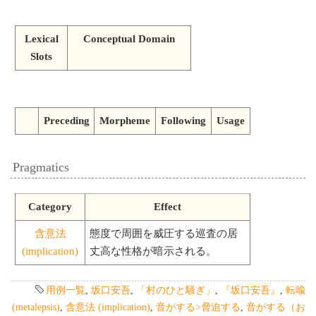
Lexical
Conceptual Domain
Slots
Preceding
Morpheme
Following
Usage
Pragmatics
Category
Effect
含意法
態度で周囲を威圧する巡査の居
(implication)
丈高な性格が暗示される。
用例一覧
,
坂口安吾
,
「村のひと騒ぎ」
,
『坂口安吾』
,
転喩
(metalepsis)
,
含意法 (implication)
,
音がする>脅迫する
,
音がする（お