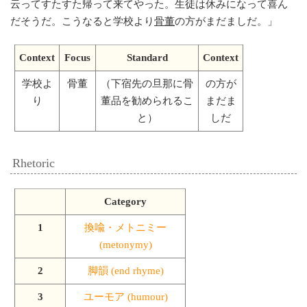
云ってすたすた帰って来てやった。生徒は休みになって喜ん
だそうだ。こうなると学校より
骨董
の方がまだましだ。
」
Context
Focus
Standard
Context
学校よ
骨董
（下宿先の旦那に骨
の方が
り
董品を勧められるこ
まだま
と）
しだ
Rhetoric
Category
1
換喩・メトニミー
(metonymy)
2
脚韻 (end rhyme)
3
ユーモア (humour)