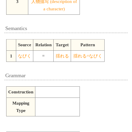
3
人物描写 (description of
a character)
Semantics
Source
Relation
Target
Pattern
1
なびく
=
揺れる
揺れる=なびく
Grammar
Construction
Mapping
Type