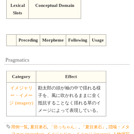
Lexical
Conceptual Domain
Slots
Preceding
Morpheme
Following
Usage
Pragmatics
Category
Effect
イメジャリ
勘太郎の頭が袖の中で揺れる様
ー・イメー
子を、風に吹かれるままに全く
ジ (imagery)
抵抗することなく揺れる草のイ
メージによって表現している。
用例一覧
,
夏目漱石
,
「坊っちゃん」
,
『夏目漱石』
,
隠喩・メタ
ファー (metaphor)
,
イメジャリー・イメージ (imagery)
,
人物描写