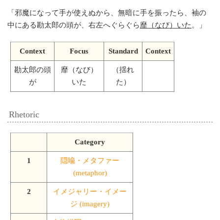
「
邪魔になって手が使えぬから、無暗に手を振ったら、袖の
中にある勘太郎の頭が、右左へぐらぐら
靡（なび）いた
。
」
Context
Focus
Standard
Context
勘太郎の頭
靡（なび）
（揺れ
が
いた
た）
Rhetoric
Category
1
隠喩・メタファー
(metaphor)
2
イメジャリー・イメー
ジ (imagery)