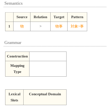
Semantics
Source
Relation
Target
Pattern
1
物
>
物事
対象>事
Grammar
Construction
Mapping
Type
Lexical
Conceptual Domain
Slots