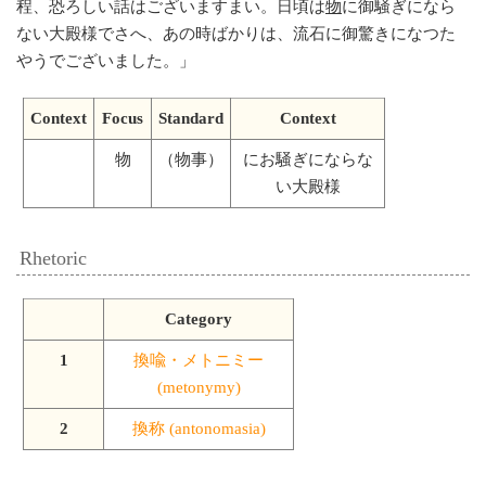
程、恐ろしい話はございますまい。日頃は
物
に御騒ぎになら
ない大殿様でさへ、あの時ばかりは、流石に御驚きになつた
やうでございました。
」
Context
Focus
Standard
Context
物
（物事）
にお騒ぎにならな
い大殿様
Rhetoric
Category
1
換喩・メトニミー
(metonymy)
2
換称 (antonomasia)