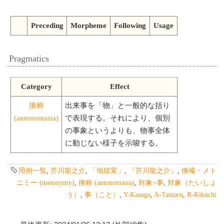
Preceding
Morpheme
Following
Usage
Pragmatics
Category
Effect
換称
出来事を「物」と一般的な括り
(antonomasia)
で表現する。それにより、個別
の事象というよりも、物事全体
に動じない様子を示唆する。
用例一覧
,
芥川龍之介
,
「地獄変」
,
『芥川龍之介』
,
換喩・メト
ニミー (metonymy)
,
換称 (antonomasia)
,
対象>事
,
対象（たいしょ
う）
,
事（こと）
,
Y-Kasuga
,
A-Tamaru
,
R-Kikuchi