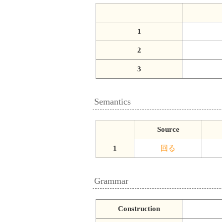
1
2
3
Semantics
Source
1
回る
Grammar
Construction