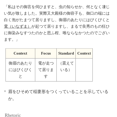
「
私はその御言を伺ひますと、虫の知らせか、何となく凄じ
い気が致しました。実際又大殿様の御容子も、御口の端には
白く泡がたまつて居りますし、御眉のあたりにはびくびくと
電（いなずま）
が起つて居りますし、まるで良秀のもの狂ひ
に御染みなすつたのかと思ふ程、唯ならなかつたのでござい
ます。
」
Context
Focus
Standard
Context
御眉のあたり
電が走つ
（震えて
にはびくびく
て居りま
いる）
と
す
眉をひそめて稲妻形をつくっていることを示している
か。
Rhetoric