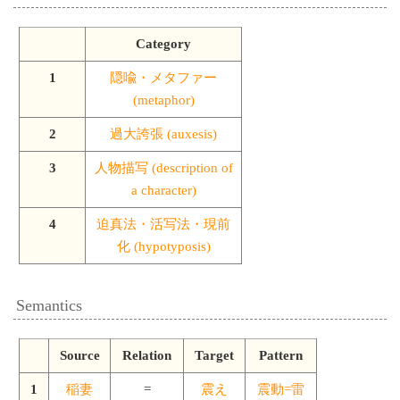
Category
1
隠喩・メタファー
(metaphor)
2
過大誇張 (auxesis)
3
人物描写 (description of
a character)
4
迫真法・活写法・現前
化 (hypotyposis)
Semantics
Source
Relation
Target
Pattern
1
稲妻
=
震え
震動=雷