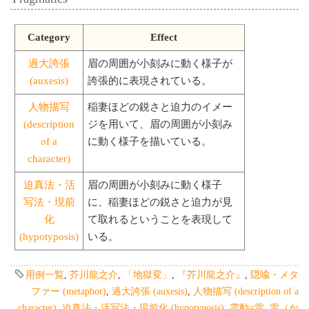
Category
Effect
過大誇張
眉の周囲が小刻みに動く様子が
(auxesis)
誇張的に表現されている。
人物描写
稲妻ほどの鋭さと迫力のイメー
(description
ジを用いて、眉の周囲が小刻み
of a
に動く様子を描いている。
character)
迫真法・活
眉の周囲が小刻みに動く様子
写法・現前
に、稲妻ほどの鋭さと迫力が見
化
て取れるということを表現して
(hypotyposis)
いる。
用例一覧
,
芥川龍之介
,
「地獄変」
,
『芥川龍之介』
,
隠喩・メタ
ファー (metaphor)
,
過大誇張 (auxesis)
,
人物描写 (description of a
character)
,
迫真法・活写法・現前化 (hypotyposis)
,
震動=雷
,
雷（か