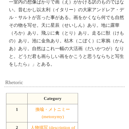
一室内の想像ばかりで画（え）がかける訳のものではな
い。昔むかし以太利（イタリー）の大家アンドレア・デ
ル・サルトが言った事がある。画をかくなら何でも自然
その物を写せ。天に星辰（せいしん）あり。地に露華
（ろか）あり。飛ぶに禽（とり）あり。走るに獣（けも
の）あり。池に金魚あり。枯木（こぼく）に寒鴉（かん
あ）あり。自然はこれ一幅の大活画（だいかつが）なり
と。どうだ君も画らしい画をかこうと思うならちと写生
をしたら』」とある。
Rhetoric
Category
1
換喩・メトニミー
(metonymy)
2
人物描写 (description of