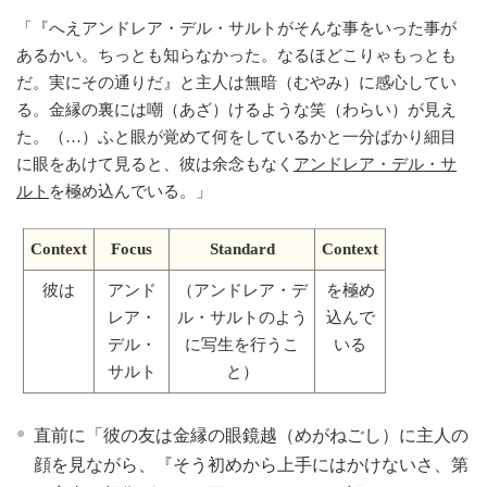
「
『へえアンドレア・デル・サルトがそんな事をいった事が
あるかい。ちっとも知らなかった。なるほどこりゃもっとも
だ。実にその通りだ』と主人は無暗（むやみ）に感心してい
る。金縁の裏には嘲（あざ）けるような笑（わらい）が見え
た。（…）ふと眼が覚めて何をしているかと一分ばかり細目
に眼をあけて見ると、彼は余念もなく
アンドレア・デル・サ
ルト
を極め込んでいる。
」
Context
Focus
Standard
Context
彼は
アンド
（アンドレア・デ
を極め
レア・
ル・サルトのよう
込んで
デル・
に写生を行うこ
いる
サルト
と）
直前に「彼の友は金縁の眼鏡越（めがねごし）に主人の
顔を見ながら、『そう初めから上手にはかけないさ、第