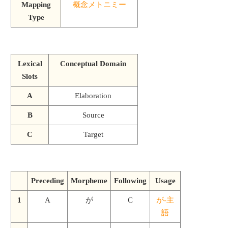
Mapping
概念メトニミー
Type
Lexical
Conceptual Domain
Slots
A
Elaboration
B
Source
C
Target
Preceding
Morpheme
Following
Usage
1
A
が
C
が-主
語