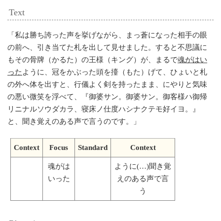
Text
「
私は勝ち誇った声を挙げながら、まっ蒼になった相手の眼
の前へ、引き当てた札を出して見せました。すると不思議に
もその骨牌（かるた）の王様（キング）が、まるで
魂がはい
った
ように、冠をかぶった頭を擡（もた）げて、ひょいと札
の外へ体を出すと、行儀よく剣を持ったまま、にやりと気味
の悪い微笑を浮べて、『御婆サン。御婆サン。御客様ハ御帰
リニナルソウダカラ、寝床ノ仕度ハシナクテモ好イヨ。』
と、聞き覚えのある声で言うのです。
」
Context
Focus
Standard
Context
魂がは
ように(…)聞き覚
いった
えのある声で言
う