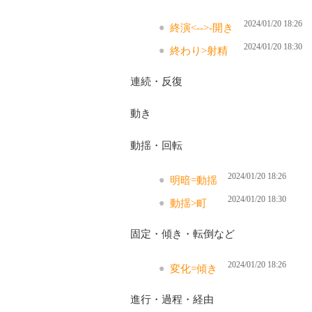
2024/01/20 18:26
終演<-->-開き
2024/01/20 18:30
終わり>射精
連続・反復
動き
動揺・回転
2024/01/20 18:26
明暗=動揺
2024/01/20 18:30
動揺>町
固定・傾き・転倒など
2024/01/20 18:26
変化=傾き
進行・過程・経由