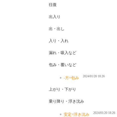
往復
出入り
出・出し
入り・入れ
漏れ・吸入など
包み・覆いなど
2024/01/20 18:26
-方=包み
上がり・下がり
乗り降り・浮き沈み
2024/01/20 18:26
安定=浮き沈み