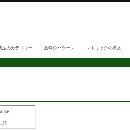
技法のカテゴリー
意味のパターン
レトリックの構文
ource
1.15