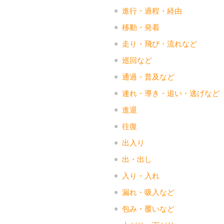
進行・過程・経由
移動・発着
走り・飛び・流れなど
巡回など
通過・普及など
連れ・導き・追い・逃げなど
進退
往復
出入り
出・出し
入り・入れ
漏れ・吸入など
包み・覆いなど