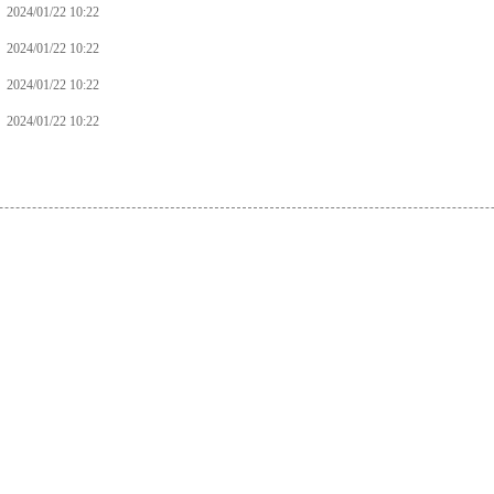
2024/01/22 10:22
2024/01/22 10:22
2024/01/22 10:22
2024/01/22 10:22