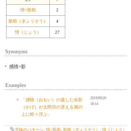
情=形相
2
形相（ぎょうそう）
4
情（じょう）
27
Synonyms
感情=影
Examples
2019/09/20
「感情（おもい）の遺した余影
18:14
（かげ）が太郎坊の湛える酒の
上に時々浮ぶ」
意味のパターン
,
情=形相
,
形相（ぎょうそう）
,
情（じょう）